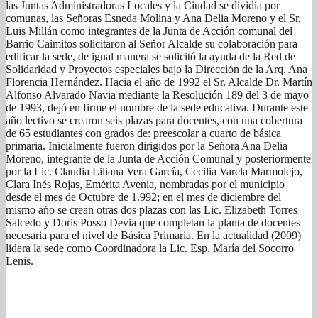
las Juntas Administradoras Locales y la Ciudad se dividía por
comunas, las Señoras Esneda Molina y Ana Delia Moreno y el Sr.
Luis Millán como integrantes de la Junta de Acción comunal del
Barrio Caimitos solicitaron al Señor Alcalde su colaboración para
edificar la sede, de igual manera se solicitó la ayuda de la Red de
Solidaridad y Proyectos especiales bajo la Dirección de la Arq. Ana
Florencia Hernández. Hacia el año de 1992 el Sr. Alcalde Dr. Martín
Alfonso Alvarado Navia mediante la Resolución 189 del 3 de mayo
de 1993, dejó en firme el nombre de la sede educativa. Durante este
año lectivo se crearon seis plazas para docentes, con una cobertura
de 65 estudiantes con grados de: preescolar a cuarto de básica
primaria. Inicialmente fueron dirigidos por la Señora Ana Delia
Moreno, integrante de la Junta de Acción Comunal y posteriormente
por la Lic. Claudia Liliana Vera García, Cecilia Varela Marmolejo,
Clara Inés Rojas, Emérita Avenia, nombradas por el municipio
desde el mes de Octubre de 1.992; en el mes de diciembre del
mismo año se crean otras dos plazas con las Lic. Elizabeth Torres
Salcedo y Doris Posso Devia que completan la planta de docentes
necesaria para el nivel de Básica Primaria. En la actualidad (2009)
lidera la sede como Coordinadora la Lic. Esp. María del Socorro
Lenis.