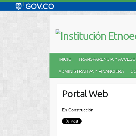
Saltar
al
contenido
INICIO
TRANSPARENCIA Y ACCESO 
ADMINISTRATIVA Y FINANCIERA
C
Portal Web
En Construcción