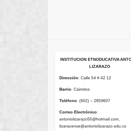
INSTITUCION ETNODUCATIVA ANT
LIZARAZO
Dirección
: Calle 54 # 42 12
Barrio
: Caimitos
Teléfono
: (602) – 2859607
Correo Electrónico
:
antoniolizarazo55@hotmail.com,
lizaracense@antoniolizarazo.edu.co