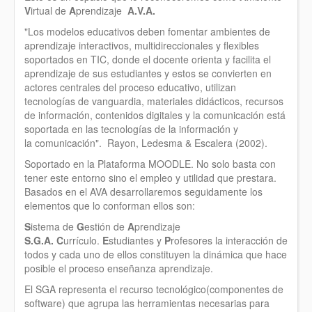
V
irtual de
A
prendizaje
A.V.A.
"Los modelos educativos deben fomentar ambientes de
aprendizaje interactivos, multidireccionales y flexibles
soportados en TIC, donde el docente orienta y facilita el
aprendizaje de sus estudiantes y estos se convierten en
actores centrales del proceso educativo, utilizan
tecnologías de vanguardia, materiales didácticos, recursos
de información, contenidos digitales y la comunicación está
soportada en las tecnologías de la información y
la comunicación". Rayon, Ledesma & Escalera (2002).
Soportado en la Plataforma MOODLE. No solo basta con
tener este entorno sino el empleo y utilidad que prestara.
Basados en el AVA desarrollaremos seguidamente los
elementos que lo conforman ellos son:
S
istema de
G
estión de
A
prendizaje
S.G.A.
C
urrículo.
E
studiantes y
P
rofesores la interacción de
todos y cada uno de ellos constituyen la dinámica que hace
posible el proceso enseñanza aprendizaje.
El SGA representa el recurso tecnológico(componentes de
software) que agrupa las herramientas necesarias para