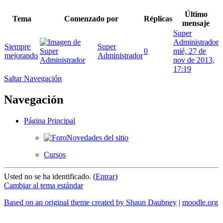
Último
Tema
Comenzado por
Réplicas
mensaje
Super
Administrador
Siempre
Super
0
mié, 27 de
mejorando
Administrador
nov de 2013,
17:19
Saltar Navegación
Navegación
Página Principal
Novedades del sitio
Cursos
Usted no se ha identificado. (
Entrar
)
Cambiar al tema estándar
Based on an original theme created by Shaun Daubney
|
moodle.org