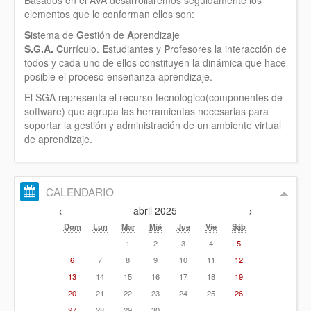
elementos que lo conforman ellos son:
S
istema de
G
estión de
A
prendizaje
S.G.A.
C
urrículo.
E
studiantes y
P
rofesores la interacción de
todos y cada uno de ellos constituyen la dinámica que hace
posible el proceso enseñanza aprendizaje.
El SGA representa el recurso tecnológico(componentes de
software) que agrupa las herramientas necesarias para
soportar la gestión y administración de un ambiente virtual
de aprendizaje.
CALENDARIO
←
abril 2025
→
Dom
Lun
Mar
Mié
Jue
Vie
Sáb
1
2
3
4
5
6
7
8
9
10
11
12
13
14
15
16
17
18
19
20
21
22
23
24
25
26
27
28
29
30