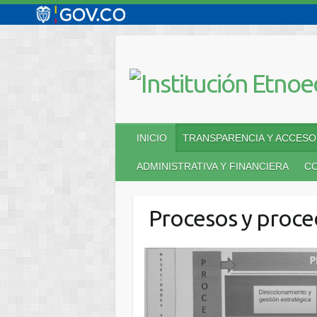
Saltar
al
contenido
INICIO
TRANSPARENCIA Y ACCESO 
ADMINISTRATIVA Y FINANCIERA
C
Procesos y proce