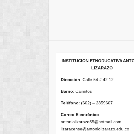
INSTITUCION ETNODUCATIVA ANT
LIZARAZO
Dirección
: Calle 54 # 42 12
Barrio
: Caimitos
Teléfono
: (602) – 2859607
Correo Electrónico
:
antoniolizarazo55@hotmail.com,
lizaracense@antoniolizarazo.edu.co