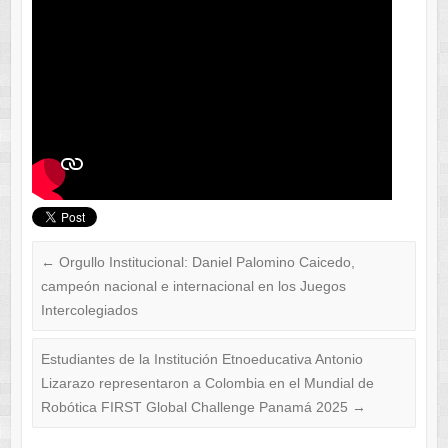
←
Orgullo Institucional: Daniel Palomino Caicedo,
campeón nacional e internacional en los Juegos
Intercolegiados
Estudiantes de la Institución Etnoeducativa Antonio
Lizarazo representaron a Colombia en el Mundial de
Robótica FIRST Global Challenge Panamá 2025
→